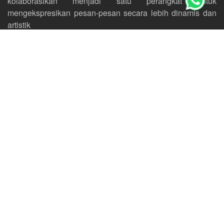
kolaborasikan menjadi satu perangkat untuk
mengekspresikan pesan-pesan secara lebih dinamis dan
artistik
KEMBALI KE LAYANAN
Detail Proyek
DITERBITKAN
31 January 2026