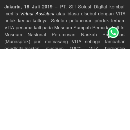
Jakarta, 18 Juli 2019
– PT. Siji Solusi Digital kembali
merilis
Virtual Assistant
atau biasa disebut dengan VITA
untuk kedua kalinya. Setelah peluncuran produk terbaru
VITA pertama kali pada Museum Sumpah Pemuda, kali ini
Museum Nasional Perumusan Naskah Proklamasi
(Munasprok) pun memasang VITA sebagai tambahan
pendigitalisasian museum (16/7). VITA berbentuk
hologram ini akan memberikan informasi tentang museum,
mendukung format video, audio dan gambar sebagai
penyampai informasi bagi pengunjung. Selain itu
memudahkan layanan bisnis dalam berkomunikasi di
lingkungan kerja.
Pihak museum sangat menyambut baik kehadiran VITA
dan telah mencoba VITA perdana pada saat setelah
pemasangan selesai. SOP juga diberikan kepada pihak
museum untuk mempermudah pengoperasian VITA dan
alat digital lainnya yang terpasang dari Siji. Dalam rangka