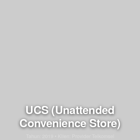
UCS (Unattended
Convenience Store)
Tahun: 2019
•
Klien: Provider Telkomsel