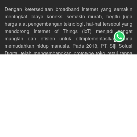
Dengan ketersediaan broadband Internet yang semakin
meningkat, biaya koneksi semakin murah, begitu juga
harga alat pengembangan teknologi, hal-hal tersebut yang
mendorong Internet of Things (IoT) menjadi sangat
mungkin dan efisien untuk diimplementasikan guna
memudahkan hidup manusia. Pada 2018, PT. Siji Solusi
Digital telah mengembangkan prototype toko retail tanpa
awak (Unattended Convinience Store) sebagai salah satu
konsep besar dari IoT.
Internet of Things adalah konsep dasar yang
menghubungkan perangkat apapun satu sama lain. Mulai
dari perangkat sehari-hari seperti kulkas, TV, mesin cuci,
lampu, smartphone, mobil, hingga menghubungkan
berbagai komponen mesin seperti mesin jet pesawat
terbang, bor pertambangan minyak dan lain-lain.