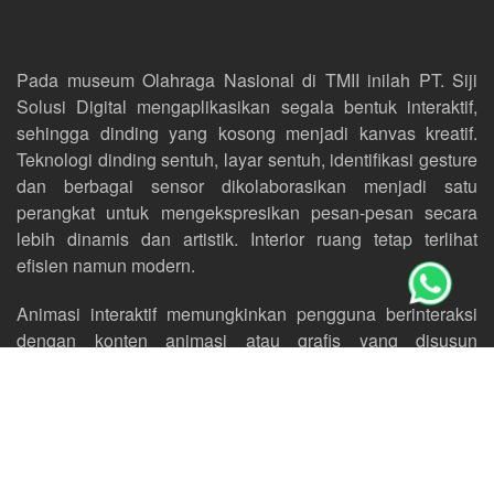
Pada museum Olahraga Nasional di TMII inilah PT. Siji
Solusi Digital mengaplikasikan segala bentuk interaktif,
sehingga dinding yang kosong menjadi kanvas kreatif.
Teknologi dinding sentuh, layar sentuh, identifikasi gesture
dan berbagai sensor dikolaborasikan menjadi satu
perangkat untuk mengekspresikan pesan-pesan secara
lebih dinamis dan artistik. Interior ruang tetap terlihat
efisien namun modern.
Animasi interaktif memungkinkan pengguna berinteraksi
dengan konten animasi atau grafis yang disusun
berdasarkan riset perilaku pengguna. Display tersambung
tanpa putus menghadirkan suasana immersive 360. Pada
museum Olahraga juga kami memposisikan
Interactive
Kiosk
tidak terbatas pada fungsi direktori yang berisi menu
dan informasi yang kompleks, melainkan asisten virtual