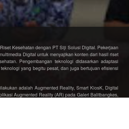
 Riset Kesehatan dengan PT Siji Solusi Digital. Pekerjaan
ltimedia Digital untuk menyajikan konten dari hasil riset
sehatan. Pengembangan teknologi didasarkan adaptasi
knologi yang begitu pesat, dan juga bertujuan efisiensi
lakukan adalah Augmented Reality, Smart KiosK, Digital
likasi Augmented Reality (AR) pada Galeri Balitbangkes,
n, area riset Tanaman Obat dan obat tradisional, dan area
fasi perangkat ini sama seperti yang telah teraktifasi di
IJI AR yang bisa didapatkan dengan cara mengunduh di
able.