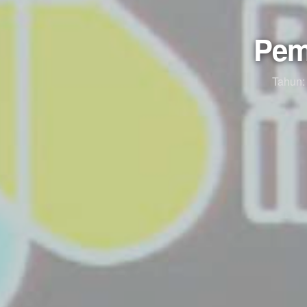
Pem
Tahun: