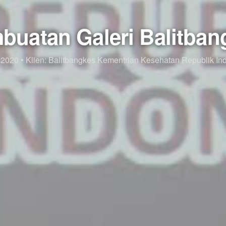
buatan Galeri Balitban
 2020
•
Klien: Balitbangkes Kementrian Kesehatan Republik In