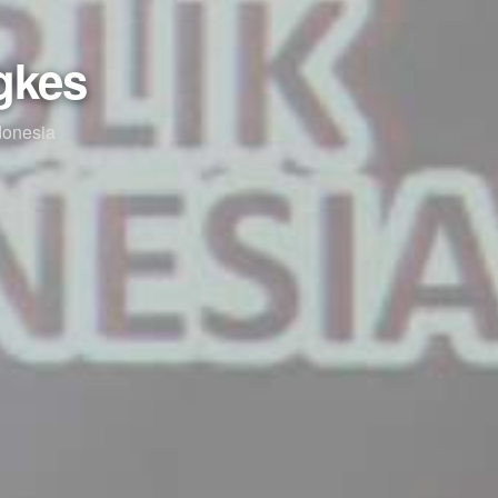
gkes
donesia