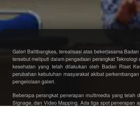
Galeri Balitbangkes, terealisasi atas bekerjasama Badan
tersebut meliputi dalam pengadaan perangkat Teknologi mu
kesehatan yang telah dilakukan oleh Badan Riset Ke
perubahan kebutuhan masyarakat akibat perkembangan te
pengelolaan galeri.
Beberapa perangkat penerapan multimedia yang telah di
Signage, dan Video Mapping. Ada tiga spot penerapan ap
yaitu; area Riset Biomedis, dan Teknologi Dasar Kesehata
Riset Vektor dan Reservoir Penyakit. Adapun proses akti
museum lainnya, yaitu dengan menggunakan aplikasi S
Play Store, lalu menscan image target yang bertanda Siji