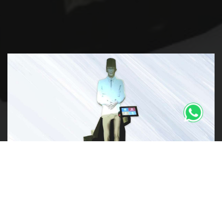
VITA (Virtual Assistant) adalah produk teknologi berbentuk
yang berfungsi menyajikan informasi berupa audio dan
visual secara menarik, cepat, akurat, dan konsisten kepada
pengunjung museum. Teknologi ini telah