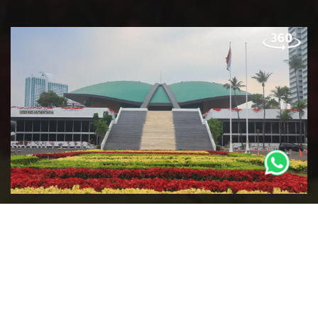
Tur Museum Virtual 360 (web based) memiliki kekuatan
untuk membawa pengunjung ke tempat-tempat yang
mungkin tidak akan pernah bisa mereka kunjungi dalam
kehidupan nyata sehingga menyambut pengunjung digital
ke museum adalah hal yang wajar dan penting. Selain
sejalan dengan nafas digital saat ini, Tur Museum Virtual