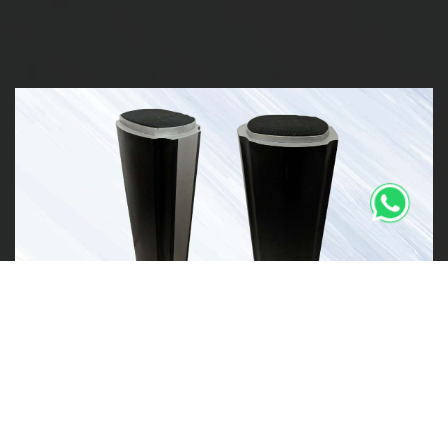
Proxio (Proximity Audio) akan berfungsi dalam
memberikan informasi berupa suara ketika ada manusia
yang melangkah (bergerak) di dalam ruangan. Ketika
terjadi kebisingan, Proxio akan menyesuaikan volume siar