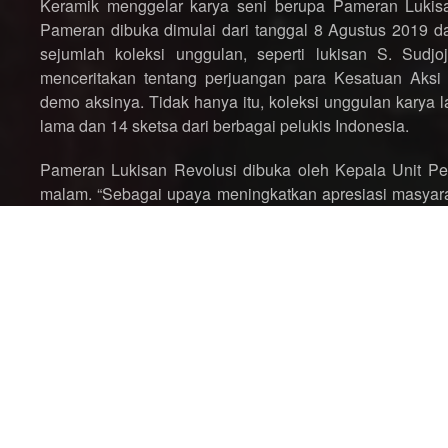
Keramik menggelar karya seni berupa Pameran Lukisan R
Pameran dibuka dimulai dari tanggal 8 Agustus 2019 d
sejumlah koleksi unggulan, seperti lukisan S. Sud
menceritakan tentang perjuangan para Kesatuan Aks
demo aksinya. Tidak hanya itu, koleksi unggulan karya
lama dan 14 sketsa dari berbagai pelukis Indonesia.
Pameran Lukisan Revolusi dibuka oleh Kepala Unit Pe
malam. “Sebagai upaya meningkatkan apresiasi masyar
jejak perjuangan di atas kanvas maupun goresan sketsan
dihadiri oleh Kepala UPK Kota Tua Norviadi Setio Hus
Yiyok T Herlambang, Kepala Galeri Nasional Pustant
dipamerkan pada acara.
Pada kesempatan tersebut, Siji turut berpartisipasi dal
dimensi menjadi lukisan yang dapat bergerak dan men
lukisan yang ketika di
scan
menjadi hidup. Lukisan-luki
maksudnya lukisan tersebut dapat di
scan
denga
men
download
dari
Play Store
. “Begitu kamera handpho