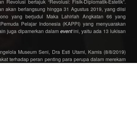
evolusi bertajuk “Revolusi: Fisik-Diplomatik-Estetik”.
an akan berlangsung hingga 31 Agustus 2019, yang diisi
jojono yang berjudul Maka Lahirlah Angkatan 66 yang
i Pemuda Pelajar Indonesia (KAPPI) yang menyuarakan
 lain juga dipamerkan dalam
event
ini, yaitu ada 13 lukisan
ngelola Museum Seni, Dra Esti Utami, Kamis (8/8/2019)
akat terhadap peran penting para perupa dalam merekam
ya dilandasi semangat juang”, kata beliau. Pameran juga
odo, Ketua Asosiasi Museum Indonesia (AMI) DKI Jakarta
o dan Ny Hendra Gunawan isteri pelukis yang karyanya
am pendigitalisasian karya seni, menghidupkan gambar dua
yuarakan sejarah dibalik lukisan perjuangan. Ada lima
san tersebut ditandai dengan keterangan “Sijiable” yang
n aplikasi Siji yang bisa didapatkan dengan
ne diarahkan ke lukisan akan terdengar keterangan yang